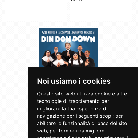
Noi usiamo i cookies
Questo sito web utilizza cookie e altre
PAOLO RUFFINI - DIN DON
tecnologie di tracciamento per
DOWN. ALLA RICERCA DI D(IO)
migliorare la tua esperienza di
Prosa
il 19/11/2026
navigazione per i seguenti scopi:
per
Palazzo del Turismo
abilitare le funzionalità di base del sito
JESOLO
(
VE
)
web
,
per fornire una migliore
ITALIA